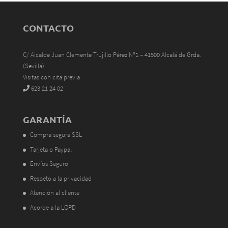
CONTACTO
C/ Alcalde Juan Clemente Trujillo Pérez Nº1 – 41500 Alcalá de Grda.
(Sevilla)
Visitas con cita previa
623 21 24 02
GARANTÍA
Compra segura SSL
Tarjeta o Paypal
Envíos Seguro
Respeto a la privacidad
Atención al cliente
Acorde a la LOPD