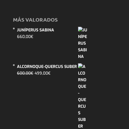
MÁS VALORADOS
JUNÍPERUS SABINA
660,00
€
ALCORNOQUE-QUERCUS SUBER
El
El
600,00
€
499,00
€
precio
precio
original
actual
era:
es:
600,00€.
499,00€.