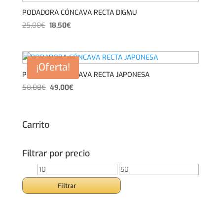
PODADORA CÓNCAVA RECTA DIGMU
El
El
25,00
€
18,50
€
precio
precio
original
actual
era:
es:
¡Oferta!
25,00€.
18,50€.
PODADORA CÓNCAVA RECTA JAPONESA
El
El
58,00
€
49,00
€
precio
precio
original
actual
era:
es:
Carrito
58,00€.
49,00€.
Filtrar por precio
Precio
Precio
mínimo
máximo
Filtrar