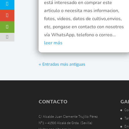
está interesado en comprar este
articulo o necesita mas informacion,
fotos, videos, datos de cultivo,envios,
etc, pongase en contacto con nosotros
vía WhatsApp, telefono o correo...
leer más
« Entradas más antiguas
CONTACTO
GA
Co
C/ Alcalde Juan Clemente Trujillo Pérez
Tar
Nº1 – 41500 Alcalá de Grda. (Sevilla)
En