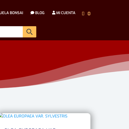
UELA BONSAI
BLOG
MI CUENTA
0