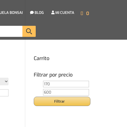
UELA BONSAI
BLOG
MI CUENTA
0
Carrito
Filtrar por precio
Precio
Precio
mínimo
máximo
Filtrar