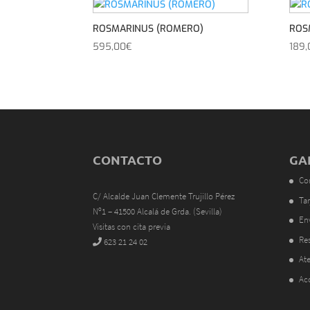
ROSMARINUS (ROMERO)
ROS
595,00
€
189,
CONTACTO
GA
Co
C/ Alcalde Juan Clemente Trujillo Pérez
Tar
Nº1 – 41500 Alcalá de Grda. (Sevilla)
En
Visitas con cita previa
Res
623 21 24 02
Ate
Ac