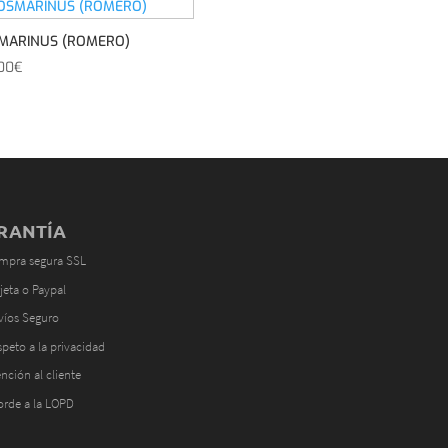
MARINUS (ROMERO)
00
€
RANTÍA
mpra segura SSL
jeta o Paypal
víos Seguro
peto a la privacidad
nción al cliente
orde a la LOPD