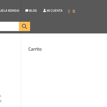
UELA BONSAI
BLOG
MI CUENTA
0
Carrito
a
,
o