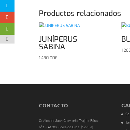
Productos relacionados
JUNÍPERUS
BU
SABINA
1.20
1.490,00
€
CONTACTO
GA
Co
C/ Alcalde Juan Clemente Trujillo Pérez
Tar
Nº1 – 41500 Alcalá de Grda. (Sevilla)