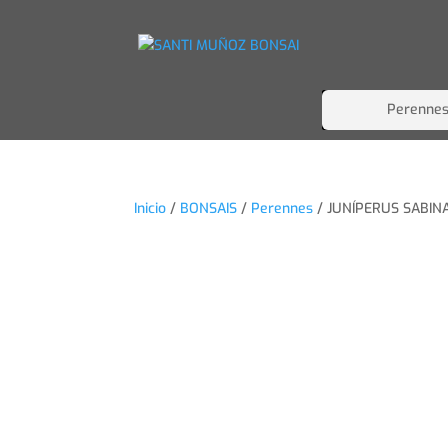
Perenne
Inicio
/
BONSAIS
/
Perennes
/ JUNÍPERUS SABIN