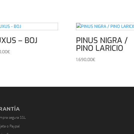
XUS – BOJ
PINUS NIGRA /
PINO LARICIO
0,00
€
1.690,00
€
RANTÍA
mpra segura SSL
jeta o Paypal