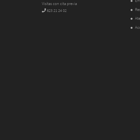
En
Visitas con cita previa
Res
623 21 24 02
Ate
Ac