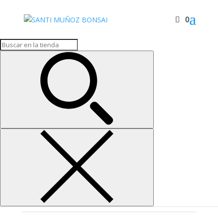
0
Inicio
/
BONSAIS
/
Perennes
/ JUNÍPERUS SABINA
JUNÍPERUS SABINA
1.350,00
€
BONSAI DE JUNÍPERUS SABINA
MEDIDAS APROX.: Alto 78cm, Ancho 50cm.
Si está interesado en comprar este articulo o necesita
mas información, fotos, vídeos, datos de cultivo,
envíos, etc, póngase en contacto con nosotros vía
WhatsApp o teléfono